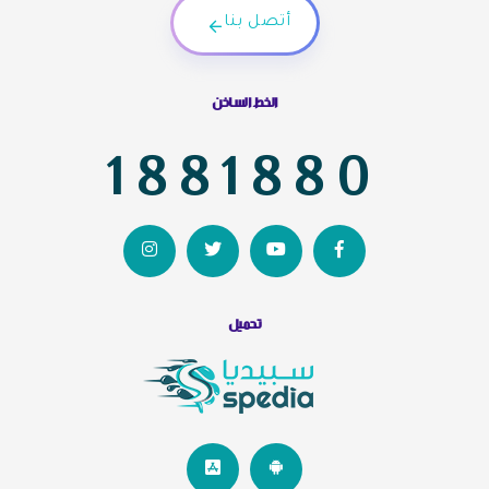
أتصل بنا
الخط الساخن
1881880
تحميل